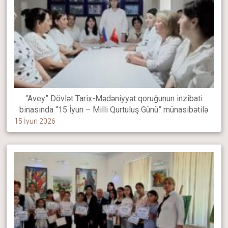
“Avey” Dövlət Tarix-Mədəniyyət qoruğunun inzibati
binasında “15 İyun – Milli Qurtuluş Günü” münasibətilə
dəyirmi masa keçirilib
15 İyun 2026