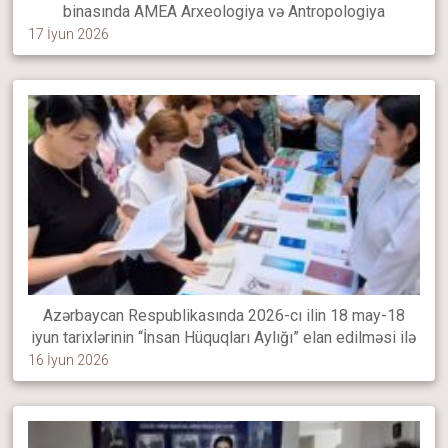
binasında AMEA Arxeologiya və Antropologiya
İnstitutunun aparıcı elmi işçisi, tarix üzrə fəlsəfə doktoru
17 İyun 2026
Azad Zeynalovun iştirakı ilə elmi seminar keçirilib
Azərbaycan Respublikasında 2026-cı ilin 18 may-18
iyun tarixlərinin “İnsan Hüquqları Aylığı” elan edilməsi ilə
əlaqədar “Avey” Dövlət Tarix-Mədəniyyət qoruğunun
16 İyun 2026
inzibati binasında insan hüquq və azadlıqlarının təbliği
məqsədilə maarifləndirici kitab sərgisi təşkil olunub