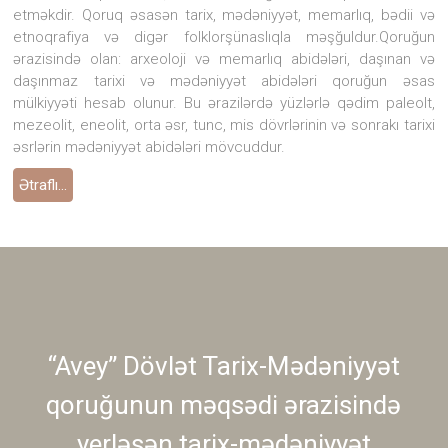
etməkdir. Qoruq əsasən tarix, mədəniyyət, memarlıq, bədii və
etnoqrafiya və digər folklorşünaslıqla məşğuldur.Qoruğun
ərazisində olan: arxeoloji və memarlıq abidələri, daşınan və
daşınmaz tarixi və mədəniyyət abidələri qoruğun əsas
mülkiyyəti hesab olunur. Bu ərazilərdə yüzlərlə qədim paleolt,
mezeolit, eneolit, orta əsr, tunc, mis dövrlərinin və sonrakı tarixi
əsrlərin mədəniyyət abidələri mövcuddur.
Ətraflı...
“Avey” Dövlət Tarix-Mədəniyyət
qoruğunun məqsədi ərazisində
yerləşən tarix-mədəniyyət