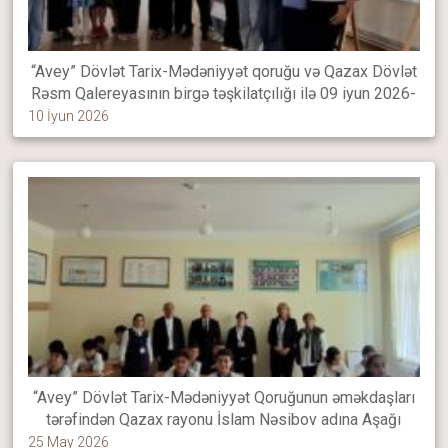
“Avey” Dövlət Tarix-Mədəniyyət qoruğu və Qazax Dövlət
Rəsm Qalereyasının birgə təşkilatçılığı ilə 09 iyun 2026-
cı il tarixində 2026-cı ilin “Şəhərsalma və Memarlıq İli”
10 İyun 2026
elan olunması ilə əlaqədar “Mənim yaşadığım şəhər”
mövzusunda rəsm müsabiqəsi keçirilib
“Avey” Dövlət Tarix-Mədəniyyət Qoruğunun əməkdaşları
tərəfindən Qazax rayonu İslam Nəsibov adına Aşağı
Əskipara kənd tam orta ümumtəhsil məktəbində
25 May 2026