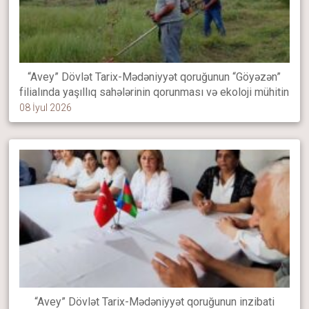
“Avey” Dövlət Tarix-Mədəniyyət qoruğunun “Göyəzən”
filialında yaşıllıq sahələrinin qorunması və ekoloji mühitin
sağlam saxlanılması məqsədilə əkilmiş ağaclara
08 İyul 2026
müntəzəm aqrotexniki qulluq göstərilir
“Avey” Dövlət Tarix-Mədəniyyət qoruğunun inzibati