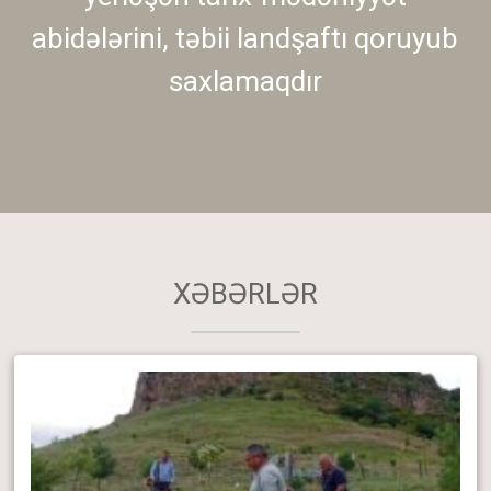
abidələrini, təbii landşaftı qoruyub
saxlamaqdır
XƏBƏRLƏR