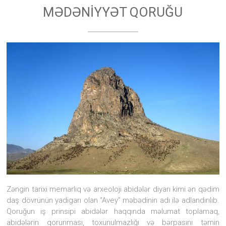
diyarı
MƏDƏNİYYƏT QORUĞU
kimi
ən
qədim
daş
dövrünün
yadigarı
olan
“Avey”
məbədinin
adı
ilə
adlandırılıb.
Zəngin tarixi memarlıq və arxeoloji abidələr diyarı kimi ən qədim
daş dövrünün yadigarı olan “Avey” məbədinin adı ilə adlandırılıb.
Qoruğun iş prinsipi abidələr haqqında məlumat toplamaq,
abidələrin qorunması, toxunulmazlığı və bərpasını təmin