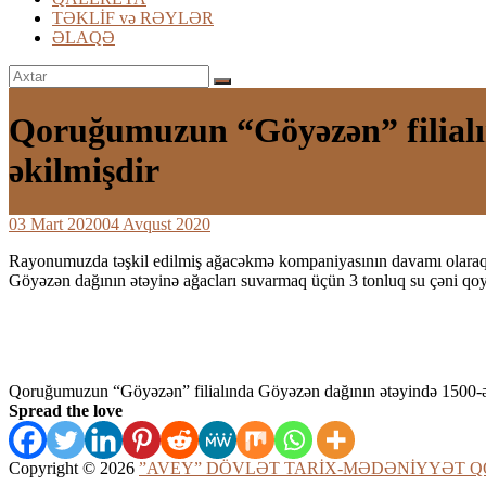
daş
TƏKLİF və RƏYLƏR
dövrünün
ƏLAQƏ
yadigarı
olan
“Avey”
məbədinin
adı
Qoruğumuzun “Göyəzən” filialın
ilə
adlandırılıb.
əkilmişdir
03 Mart 2020
04 Avqust 2020
Rayonumuzda təşkil edilmiş ağacəkmə kompaniyasının davamı olaraq 2
Göyəzən dağının ətəyinə ağacları suvarmaq üçün 3 tonluq su çəni qoyu
Qoruğumuzun “Göyəzən” filialında Göyəzən dağının ətəyində 1500-ə 
Spread the love
Copyright © 2026
”AVEY” DÖVLƏT TARİX-MƏDƏNİYYƏT 