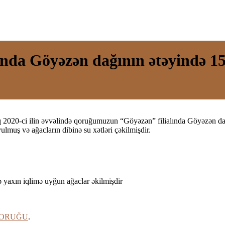
da Göyəzən dağının ətəyində 15
020-ci ilin əvvəlində qoruğumuzun “Göyəzən” filialında Göyəzən dağı
lmuş və ağacların dibinə su xətləri çəkilmişdir.
yaxın iqlimə uyğun ağaclar əkilmişdir
QORUĞU
.