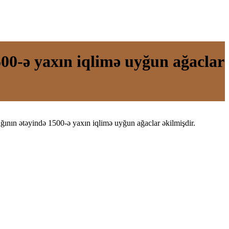
00-ə yaxın iqlimə uyğun ağaclar
nın ətəyində 1500-ə yaxın iqlimə uyğun ağaclar əkilmişdir.