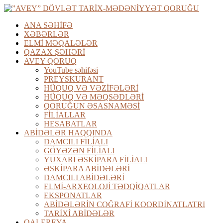
Skip
to
ANA SƏHİFƏ
content
”AVEY”
XƏBƏRLƏR
DÖVLƏT
ELMİ MƏQALƏLƏR
TARİX-
QAZAX ŞƏHƏRİ
MƏDƏNİYYƏT
AVEY QORUQ
QORUĞU
YouTube səhifəsi
PREYSKURANT
HÜQUQ VƏ VƏZİFƏLƏRİ
“Avey”
HÜQUQ VƏ MƏQSƏDLƏRİ
Dövlət
QORUĞUN ƏSASNAMƏSİ
Tarix-
FİLİALLAR
Mədəniyyət
HESABATLAR
qoruğu
ABİDƏLƏR HAQQINDA
zəngin
DAMCILI FİLİALI
tarixi
GÖYƏZƏN FİLİALI
memarlıq
YUXARI ƏSKİPARA FİLİALI
və
ƏSKİPARA ABİDƏLƏRİ
arxeoloji
DAMCILI ABİDƏLƏRİ
abidələr
ELMİ-ARXEOLOJİ TƏDQİQATLAR
diyarı
EKSPONATLAR
kimi
ABİDƏLƏRİN COĞRAFİ KOORDİNATLATRI
ən
TARİXİ ABİDƏLƏR
qədim
QALEREYA