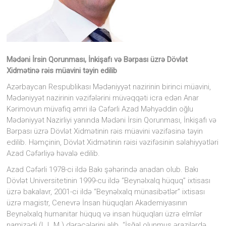
diyarı
kimi
ən
qədim
daş
dövrünün
Mədəni İrsin Qorunması, İnkişafı və Bərpası üzrə Dövlət
yadigarı
Xidmətinə rəis müavini təyin edilib
olan
“Avey”
Azərbaycan Respublikası Mədəniyyət nazirinin birinci müavini,
məbədinin
Mədəniyyət nazirinin vəzifələrini müvəqqəti icra edən Anar
adı
Kərimovun müvafiq əmri ilə Cəfərli Azad Məhyəddin oğlu
ilə
Mədəniyyət Nazirliyi yanında Mədəni İrsin Qorunması, İnkişafı və
adlandırılıb.
Bərpası üzrə Dövlət Xidmətinin rəis müavini vəzifəsinə təyin
edilib. Həmçinin, Dövlət Xidmətinin rəisi vəzifəsinin səlahiyyətləri
Azad Cəfərliyə həvalə edilib.
Azad Cəfərli 1978-ci ildə Bakı şəhərində anadan olub. Bakı
Dövlət Universitetinin 1999-cu ildə “Beynəlxalq hüquq” ixtisası
üzrə bakalavr, 2001-ci ildə “Beynəlxalq münasibətlər” ixtisası
üzrə magistr, Cenevrə İnsan hüquqları Akademiyasının
Beynəlxalq humanitar hüquq və insan hüquqları üzrə elmlər
namizədi (L.L.M.) dərəcələrini alıb. “İşğal olunmuş ərazilərdə