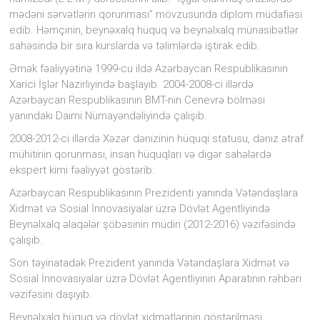
mədəni sərvətlərin qorunması” mövzusunda diplom müdafiəsi
edib. Həmçinin, beynəxalq hüquq və beynəlxalq münasibətlər
sahəsində bir sıra kurslarda və təlimlərdə iştirak edib.
Əmək fəaliyyətinə 1999-cu ildə Azərbaycan Respublikasının
Xarici İşlər Nazirliyində başlayıb. 2004-2008-ci illərdə
Azərbaycan Respublikasının BMT-nin Cenevrə bölməsi
yanındakı Daimi Nümayəndəliyində çalışıb.
2008-2012-ci illərdə Xəzər dənizinin hüquqi statusu, dəniz ətraf
mühitinin qorunması, insan hüquqları və digər sahələrdə
ekspert kimi fəaliyyət göstərib.
Azərbaycan Respublikasının Prezidenti yanında Vətəndaşlara
Xidmət və Sosial İnnovasiyalar üzrə Dövlət Agentliyində
Beynəlxalq əlaqələr şöbəsinin müdiri (2012-2016) vəzifəsində
çalışıb.
Son təyinatadək Prezident yanında Vətəndaşlara Xidmət və
Sosial İnnovasiyalar üzrə Dövlət Agentliyinin Aparatının rəhbəri
vəzifəsini daşıyıb.
Beynəlxalq hüquq və dövlət xidmətlərinin göstərilməsi