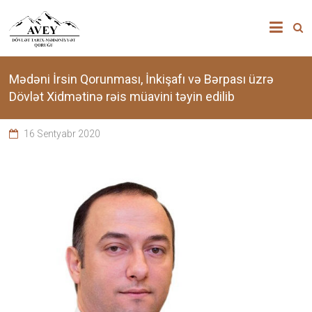
Skip
”AVEY”
to
content
DÖVLƏT
TARİX-
Mədəni İrsin Qorunması, İnkişafı və Bərpası üzrə
Dövlət Xidmətinə rəis müavini təyin edilib
MƏDƏNİYYƏT
16 Sentyabr 2020
QORUĞU
“Avey”
Dövlət
Tarix-
Mədəniyyət
qoruğu
zəngin
tarixi
memarlıq
və
arxeoloji
abidələr