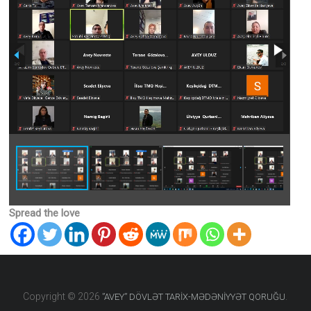
diyarı
kimi
ən
qədim
daş
dövrünün
yadigarı
olan
“Avey”
məbədinin
adı
ilə
adlandırılıb.
Spread the love
Copyright © 2026
.
”AVEY” DÖVLƏT TARİX-MƏDƏNİYYƏT QORUĞU