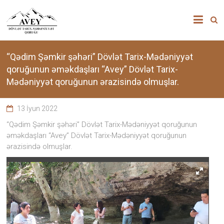
Skip
”AVEY”
to
content
DÖVLƏT
TARİX-
“Qədim Şəmkir şəhəri” Dövlət Tarix-Mədəniyyət
qoruğunun əməkdaşları “Avey” Dövlət Tarix-
MƏDƏNİYYƏT
Mədəniyyət qoruğunun ərazisində olmuşlar.
QORUĞU
13 İyun 2022
“Qədim Şəmkir şəhəri” Dövlət Tarix-Mədəniyyət qoruğunun
“Avey”
Dövlət
əməkdaşları “Avey” Dövlət Tarix-Mədəniyyət qoruğunun
Tarix-
ərazisində olmuşlar.
Mədəniyyət
qoruğu
zəngin
tarixi
memarlıq
və
arxeoloji
abidələr