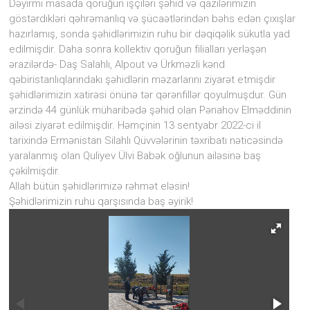
Dəyirmi masada qoruğun işçiləri şəhid və qazilərimizin
diyarı
göstərdikləri qəhrəmanlıq və şücaətlərindən bəhs edən çıxışlar
kimi
ən
hazırlamış, sonda şəhidlərimizin ruhu bir dəqiqəlik sükutla yad
qədim
edilmişdir. Daha sonra kollektiv qoruğun filialları yerləşən
daş
ərazilərdə- Daş Salahlı, Alpout və Ürkməzli kənd
dövrünün
qəbiristanlıqlarındakı şəhidlərin məzarlarını ziyarət etmişdir
yadigarı
şəhidlərimizin xatirəsi önünə tər qərənfillər qoyulmuşdur. Gün
olan
ərzində 44 günlük müharibədə şəhid olan Pənahov Elməddinin
“Avey”
ailəsi ziyarət edilmişdir. Həmçinin 13 sentyabr 2022-ci il
məbədinin
adı
tarixində Ermənistan Silahlı Qüvvələrinin təxribatı nəticəsində
ilə
yaralanmış olan Quliyev Ülvi Babək oğlunun ailəsinə baş
adlandırılıb.
çəkilmişdir.
Allah bütün şəhidlərimizə rəhmət eləsin!
Şəhidlərimizin ruhu qarşısında baş əyirik!