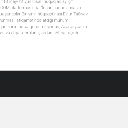
“18 may-18 iyun İnsan hüquqları aylığı”
də ZOOM platformasında “İnsan hüquqlarına və
qşunaslar Birliyinin hüquqşünası Elnur Tağıyev
qorunması istiqamətində atdığı mühüm
hüquqlarının necə qorunmasından, Azərbaycanın
an və digər görülən işlərdən söhbət açıldı.