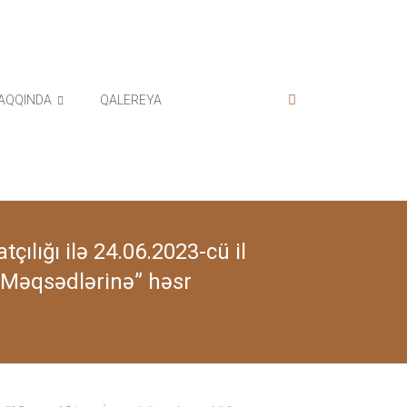
AQQINDA
QALEREYA
çılığı ilə 24.06.2023-cü il
 Məqsədlərinə” həsr