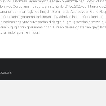
 iyun 2231 nömrəli Sərəncamına əsasən ölkəmizdə hər il qeyd olunan 
niyyət Qoruqlarının birgə təşkilatçılığı ilə 24.06.2023-cü il tarixin
ləndirici seminar təşkil edilmişdir. Seminarda Azərbaycan Gənc Hüqu
 hüquqlarının yaranma tarixindən, dövlətimizin insan hüquqlarının 
ları nəticəsində yurd-yuvasından didərgin düşmüş soydaşlarımızın 
qların hüquqlarının qorunmasından. Dini abidələrə göstərilən qayğılard
qismində iştirak etmişdir.
.
T QORUĞU