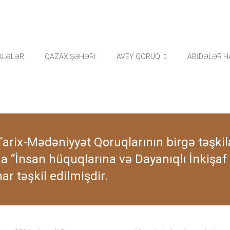
ALƏLƏR
QAZAX ŞƏHƏRİ
AVEY QORUQ
ABİDƏLƏR H
arix-Mədəniyyət Qoruqlarının birgə təşkilat
 “İnsan hüquqlarına və Dayanıqlı İnkişaf
r təşkil edilmişdir.