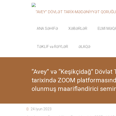
Skip
”AVEY”
to
content
DÖVLƏT
TARİX-
ANA SƏHİFƏ
XƏBƏRLƏR
ELMİ MƏQ
MƏDƏNİYYƏT
TƏKLİF və RƏYLƏR
ƏLAQƏ
QORUĞU
“Avey”
Dövlət
“Avey” və “Keşikçidağ” Dövlət T
Tarix-
tarixində ZOOM platformasında
Mədəniyyət
qoruğu
olunmuş maarifləndirici semina
zəngin
tarixi
memarlıq
və
arxeoloji
24 İyun 2023
abidələr