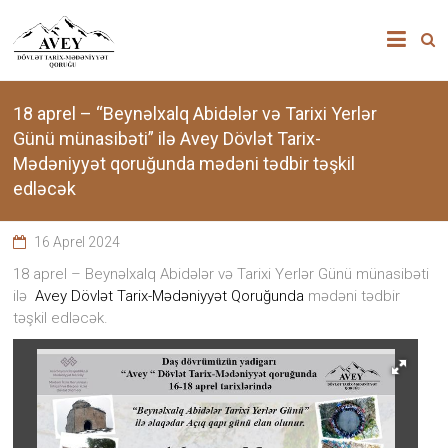
Skip
”AVEY”
to
content
DÖVLƏT
TARİX-
18 aprel – “Beynəlxalq Abidələr və Tarixi Yerlər
Günü münasibəti” ilə Avey Dövlət Tarix-
MƏDƏNİYYƏT
Mədəniyyət qoruğunda mədəni tədbir təşkil
edləcək
QORUĞU
16 Aprel 2024
“Avey”
Dövlət
18 aprel – Beynəlxalq Abidələr və Tarixi Yerlər Günü münasibəti
Tarix-
ilə
Avey Dövlət Tarix-Mədəniyyət Qoruğu
nda
mədəni tədbir
Mədəniyyət
təşkil edləcək.
qoruğu
zəngin
tarixi
memarlıq
və
arxeoloji
abidələr