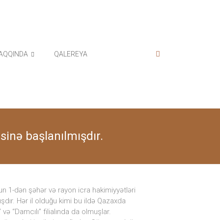
AQQINDA
QALEREYA
əsinə başlanılmışdır.
tun 1-dən şəhər və rayon icra hakimiyy
ətləri
mışdır. Hər il olduğu kimi bu ildə Qazaxda
və “Damcılı” filialında da olmuşlar.