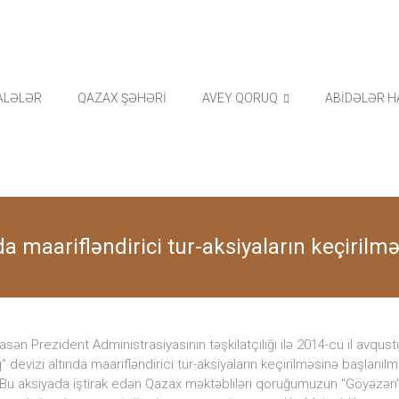
ALƏLƏR
QAZAX ŞƏHƏRİ
AVEY QORUQ
ABİDƏLƏR H
da maarifləndirici tur-aksiyaların keçirilm
sən Prezident Administrasiyasının təşkilatçılığı ilə 2014-cü il avqus
q” devizi altında maarifləndirici tur-aksiyaların keçirilməsinə başlanıl
r. Bu aksiyada iştirak edən Qazax məktəbliləri qoruğumuzun “Göyəzən” 