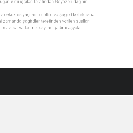
uğun elmi işçiləri tərəfindən Göyəzən dağının
və ekskursiyaçıları müəllim və şagird kollektivinə
 zamanda şagirdlər tərəfindən verilən sualları
mənəvi sərvətlərimiz sayılan qədimi əşyalar