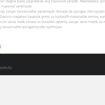
zən dağına baxış şagirdlərdə xoş təəssürat yaradıb. Məktəblilərə qor
 məlumat verilmişdir.
rdə zəngin təssərrüatlar yaratmışdır. Burada da qoruğun elmi işçiləri 
Damcılı mağarası haqında geniş və hərtərəfli məlumatlar vermiş, eyni
 bir tarixə malik olması və buradan tapılmış zəngin tarixi maddi və 
ş təssərrüatla qoruğumuzdan ayrılmışlar.
.
T QORUĞU