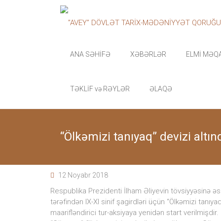
Skip
”AVEY”
to
content
DÖVLƏT
TARİX-
ANA SƏHİFƏ
XƏBƏRLƏR
ELMİ MƏQ
MƏDƏNİYYƏT
TƏKLİF və RƏYLƏR
ƏLAQƏ
QORUĞU
“Avey”
Dövlət
“Ölkəmizi tanıyaq” devizi altın
Tarix-
Mədəniyyət
qoruğu
zəngin
12 Noyabr 2018
tarixi
memarlıq
Respublika Prezidenti İlham Əliyevin tövsiyyəsinə əsa
və
tərəfindən IX-XI sinif şagirdləri üçün “Ölkəmizi tanıya
arxeoloji
maarifləndirici tur-aksiyaya yenidən start verilmişdi
abidələr