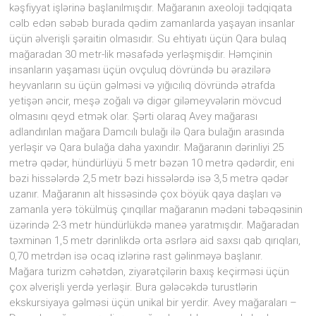
diyarı
kəşfiyyat işlərinə başlanılmışdır. Mağaranın axeoloji tədqiqata
kimi
cəlb edən səbəb burada qədim zamanlarda yaşayan insanlar
ən
üçün əlverişli şəraitin olmasıdır. Su ehtiyatı üçün Qara bulaq
qədim
mağaradan 30 metr-lik məsafədə yerləşmişdir. Həmçinin
daş
insanların yaşaması üçün ovçuluq dövründə bu ərazilərə
dövrünün
heyvanların su üçün gəlməsi və yığıcılıq dövründə ətrafda
yadigarı
yetişən əncir, meşə zoğalı və digər giləmeyvələrin mövcud
olan
“Avey”
olmasını qeyd etmək olar. Şərti olaraq Avey mağarası
məbədinin
adlandırılan mağara Damcılı bulağı ilə Qara bulağın arasında
adı
yerləşir və Qara bulağa daha yaxındır. Mağaranın dərinliyi 25
ilə
metrə qədər, hündürlüyü 5 metr bəzən 10 metrə qədərdir, eni
adlandırılıb.
bəzi hissələrdə 2,5 metr bəzi hissələrdə isə 3,5 metrə qədər
uzanır. Mağaranın alt hissəsində çox böyük qaya daşları və
zamanla yerə tökülmüş çınqıllar mağaranın mədəni təbəqəsinin
üzərində 2-3 metr hündürlükdə maneə yaratmışdır. Mağaradan
təxminən 1,5 metr dərinlikdə orta əsrlərə aid saxsı qab qırıqları,
0,70 metrdən isə ocaq izlərinə rast gəlinməyə başlanır.
Mağara turizm cəhətdən, ziyarətçilərin baxış keçirməsi üçün
çox əlverişli yerdə yerləşir. Bura gələcəkdə turustlərin
ekskursiyaya gəlməsi üçün unikal bir yerdir. Avey mağaraları –