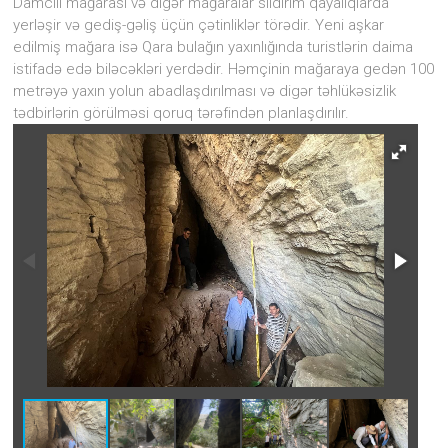
Damcılı mağarası və digər mağaralar sıldırım qayalıqlarda
yerləşir və gediş-gəliş üçün çətinliklər törədir. Yeni aşkar
edilmiş mağara isə Qara bulağın yaxınlığında turistlərin daima
istifadə edə biləcəkləri yerdədir. Həmçinin mağaraya gedən 100
metrəyə yaxın yolun abadlaşdırılması və digər təhlükəsizlik
tədbirlərin görülməsi qoruq tərəfindən planlaşdırılır.