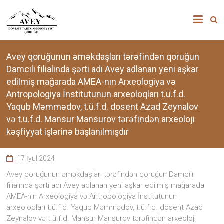
Skip
”AVEY”
to
content
DÖVLƏT
TARİX-
Avey qoruğunun əməkdaşları tərəfindən qoruğun
Damcılı filialında şərti adı Avey adlanan yeni aşkar
MƏDƏNİYYƏT
edilmiş mağarada AMEA-nın Arxeologiya və
Antropologiya İnstitutunun arxeoloqları t.ü.f.d.
QORUĞU
Yaqub Məmmədov, t.ü.f.d. dosent Azad Zeynalov
və t.ü.f.d. Mansur Mansurov tərəfindən arxeoloji
“Avey”
kəşfiyyat işlərinə başlanılmışdır
Dövlət
Tarix-
Mədəniyyət
17 İyul 2024
qoruğu
zəngin
Avey qoruğunun əməkdaşları tərəfindən qoruğun Damcılı
tarixi
filialında şərti adı Avey adlanan yeni aşkar edilmiş mağarada
memarlıq
AMEA-nın Arxeologiya və Antropologiya İnstitutunun
və
arxeoloqları t.ü.f.d. Yaqub Məmmədov, t.ü.f.d. dosent Azad
arxeoloji
Zeynalov və t.ü.f.d. Mansur Mansurov tərəfindən arxeoloji
abidələr