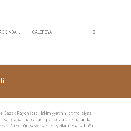
AQQINDA
QALEREYA
di
də Qazax Rayon İcra Hakimiyyətinin İctimai-siyasi
0 yanvar gecəsində azadlıq və suverenlik uğrunda
va, Gülnar Quliyeva və elmi işçilər faciə ilə bağlı