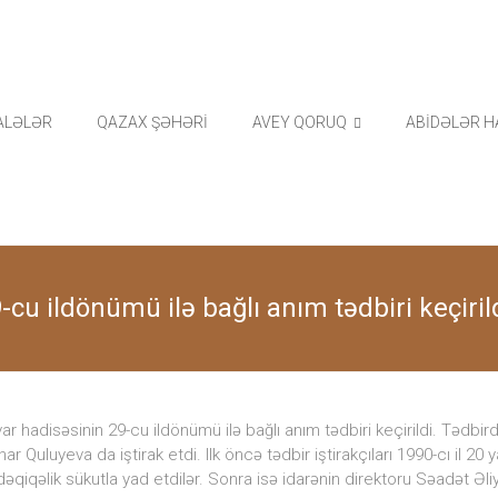
ALƏLƏR
QAZAX ŞƏHƏRİ
AVEY QORUQ
ABİDƏLƏR H
-cu ildönümü ilə bağlı anım tədbiri keçiril
r hadisəsinin 29-cu ildönümü ilə bağlı anım tədbiri keçirildi. Tədbir
 Quluyeva da iştirak etdi. Ilk öncə tədbir iştirakçıları 1990-cı il 2
əqiqəlik sükutla yad etdilər. Sonra isə idarənin direktoru Səadət Əliye