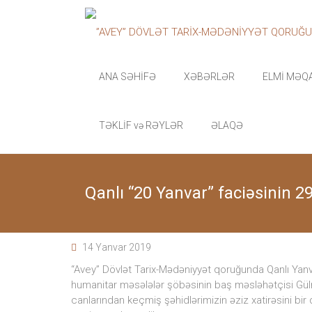
Skip
”AVEY”
to
content
DÖVLƏT
TARİX-
ANA SƏHİFƏ
XƏBƏRLƏR
ELMİ MƏQ
MƏDƏNİYYƏT
TƏKLİF və RƏYLƏR
ƏLAQƏ
QORUĞU
“Avey”
Dövlət
Qanlı “20 Yanvar” faciəsinin 29
Tarix-
Mədəniyyət
qoruğu
zəngin
14 Yanvar 2019
tarixi
memarlıq
“Avey” Dövlət Tarix-Mədəniyyət qoruğunda Qanlı Yanva
və
humanitar məsələlər şöbəsinin baş məsləhətçisi Gülnar
arxeoloji
canlarından keçmiş şəhidlərimizin əziz xatirəsini bir d
abidələr