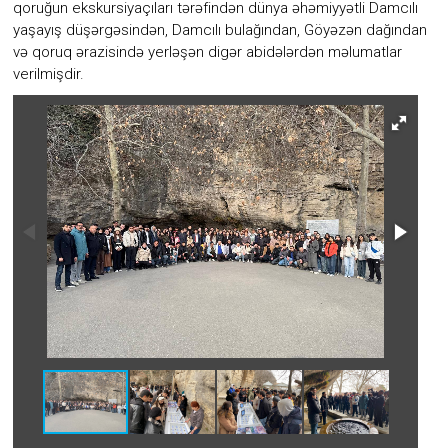
qoruğun ekskursiyaçıları tərəfindən dünya əhəmiyyətli Damcılı
diyarı
kimi
yaşayış düşərgəsindən, Damcılı bulağından, Göyəzən dağından
ən
və qoruq ərazisində yerləşən digər abidələrdən məlumatlar
qədim
verilmişdir.
daş
dövrünün
yadigarı
olan
“Avey”
məbədinin
adı
ilə
adlandırılıb.