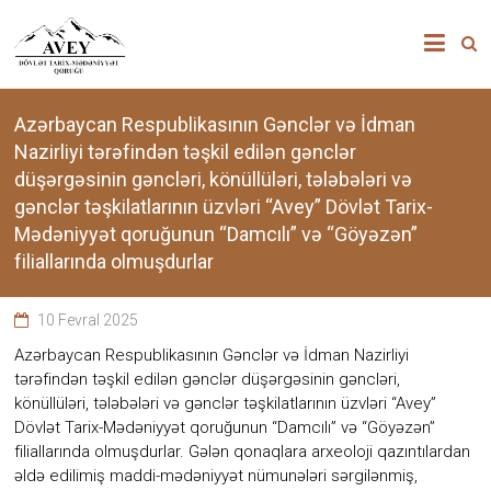
Skip
”AVEY”
to
content
DÖVLƏT
TARİX-
Azərbaycan Respublikasının Gənclər və İdman
Nazirliyi tərəfindən təşkil edilən gənclər
MƏDƏNİYYƏT
düşərgəsinin gəncləri, könüllüləri, tələbələri və
gənclər təşkilatlarının üzvləri “Avey” Dövlət Tarix-
QORUĞU
Mədəniyyət qoruğunun “Damcılı” və “Göyəzən”
filiallarında olmuşdurlar
“Avey”
Dövlət
Tarix-
10 Fevral 2025
Mədəniyyət
Azərbaycan Respublikasının Gənclər və İdman Nazirliyi
qoruğu
zəngin
tərəfindən təşkil edilən gənclər düşərgəsinin gəncləri,
tarixi
könüllüləri, tələbələri və gənclər təşkilatlarının üzvləri “Avey”
memarlıq
Dövlət Tarix-Mədəniyyət qoruğunun “Damcılı” və “Göyəzən”
və
filiallarında olmuşdurlar. Gələn qonaqlara arxeoloji qazıntılardan
arxeoloji
əldə edilimiş maddi-mədəniyyət nümunələri sərgilənmiş,
abidələr