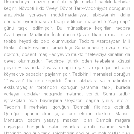
Ümumdünya Turizm günü” ilə bağlı müxtəlif səpkili tədbirlər
diyarı
keçirir. Növbəti il də “Avey” Dövlət Tarix-Mədəniyyət qoruğunun
kimi
ən
ərazisində yerləşən maddi-mədəniyyət abidələrinin daha
qədim
dərindən öyrənilməsi və təbliğ edilməsi məqsədilə “Açıq qapı”
daş
günü təşkil edilmişdir. Bu münasibətlə keçirilən tədbirə
dövrünün
Azərbaycan Müəllimlər İnstitutunun Qazax filialının müəllim və
yadigarı
tələbə heyəti də cəlb olunmuşdur. Tədbirə Azərbaycan Milli
olan
Elmlər Akademiyasının əməkdaşı Sənətşünaslıq üzrə elmlər
“Avey”
məbədinin
doktoru, dosent İmaş Hacıyev və müxtəlif televiziya kanalları da
adı
dəvət olunmuşdur. Tədbirdə iştirak edən tələbələrə xüsusi
ilə
geyim – üzərində Göyəzən dağının şəkli və qoruğun adı olan
adlandırılıb.
köynək və papaqlar paylanmışdır. Tədbirin I mərhələsi qoruğun
“Göyəzən” filialında keçirildi. Öncə tələbələrə və müəllimlərə
ekskursiyaçılar tərəfindən qoruğun yaranma tarixi, burada
yerləşən abidələr haqqında məlumat verildi. Sonra tədbir
iştirakçıları əldə bayraqlarla Göyəzən dağına yürüş etdilər.
Tədbirin II mərhələsi qoruğun “Damcılı” filialında keçirildi.
Qoruğun aparıcı elmi işçisi tarix elmləri doktoru Mənsur
Mənsurov qədim yaşayış məskəni olan Damcılı mağara
düşərgəsi haqqında gələn insanlara ətraflı məlumat verdi.
Üzərində qoruğun tarixi abidələrinin şəkilləri və məlumatlar olan