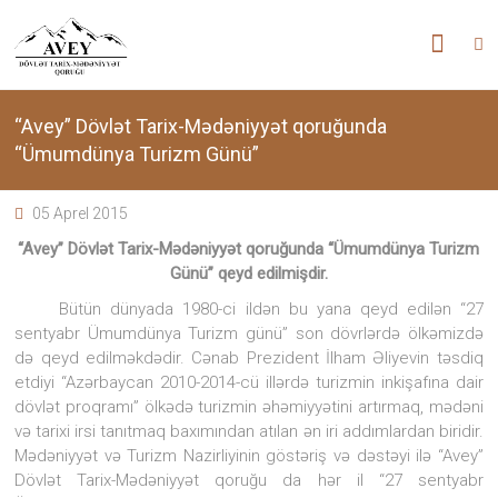
Skip
”AVEY”
to
content
DÖVLƏT
TARİX-
“Avey” Dövlət Tarix-Mədəniyyət qoruğunda
“Ümumdünya Turizm Günü”
MƏDƏNİYYƏT
05 Aprel 2015
QORUĞU
“Avey” Dövlət Tarix-Mədəniyyət qoruğunda “Ümumdünya Turizm
Günü” qeyd edilmişdir.
“Avey”
Dövlət
Bütün dünyada 1980-ci ildən bu yana qeyd edilən “27
Tarix-
sentyabr Ümumdünya Turizm günü” son dövrlərdə ölkəmizdə
Mədəniyyət
də qeyd edilməkdədir. Cənab Prezident İlham Əliyevin təsdiq
qoruğu
etdiyi “Azərbaycan 2010-2014-cü illərdə turizmin inkişafına dair
zəngin
tarixi
dövlət proqramı” ölkədə turizmin əhəmiyyətini artırmaq, mədəni
memarlıq
və tarixi irsi tanıtmaq baxımından atılan ən iri addımlardan biridir.
və
Mədəniyyət və Turizm Nazirliyinin göstəriş və dəstəyi ilə “Avey”
arxeoloji
Dövlət Tarix-Mədəniyyət qoruğu da hər il “27 sentyabr
abidələr