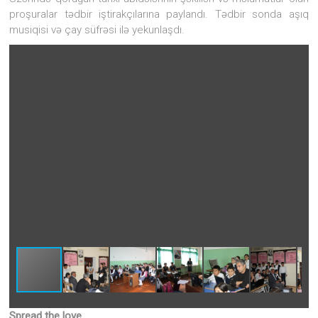
proşuralar tədbir iştirakçılarına paylandı. Tədbir sonda aşıq
musiqisi və çay süfrəsi ilə yekunlaşdı.
Spread the love