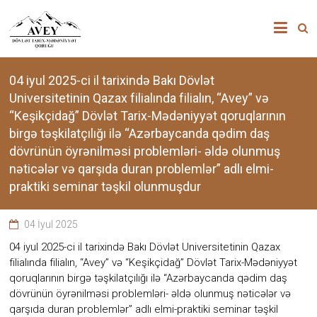
Skip
”AVEY”
to
content
DÖVLƏT
TARİX-
04 iyul 2025-ci il tarixində Bakı Dövlət
Universitetinin Qazax filialında filialın, “Avey” və
MƏDƏNİYYƏT
“Keşikçidağ” Dövlət Tarix-Mədəniyyət qoruqlarının
birgə təşkilatçılığı ilə “Azərbaycanda qədim daş
QORUĞU
dövrünün öyrənilməsi problemləri- əldə olunmuş
nəticələr və qarşıda duran problemlər” adlı elmi-
“Avey”
praktiki seminar təşkil olunmuşdur
Dövlət
Tarix-
Mədəniyyət
04 İyul 2025
qoruğu
zəngin
04 iyul 2025-ci il tarixində Bakı Dövlət Universitetinin Qazax
tarixi
filialında filialın, “Avey” və “Keşikçidağ” Dövlət Tarix-Mədəniyyət
memarlıq
qoruqlarının birgə təşkilatçılığı ilə “Azərbaycanda qədim daş
və
dövrünün öyrənilməsi problemləri- əldə olunmuş nəticələr və
arxeoloji
qarşıda duran problemlər” adlı elmi-praktiki seminar təşkil
abidələr