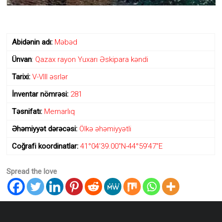
diyarı
kimi
ən
qədim
Abidənin
adı:
Məbəd
daş
dövrünün
Ünvan
:
Qazax rayon Yuxarı Əskipara kəndi
yadigarı
olan
Tarixi:
V-VIII əsrlər
“Avey”
məbədinin
İnventar nömrəsi:
281
adı
ilə
Təsnifatı:
Memarlıq
adlandırılıb.
Əhəmiyyət dərəcəsi:
Ölkə əhəmiyyətli
Coğrafi koordinatlar:
41°04’39.00″N-44°59’47″E
Spread the love