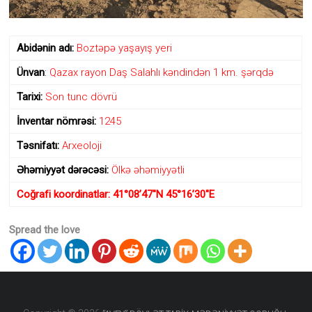
diyarı
kimi
ən
qədim
Abidənin
adı:
Boztəpə yaşayış yeri
daş
Ünvan
:
Qazax rayon Daş Salahlı kəndindən 1 km. şərqdə
dövrünün
yadigarı
Tarixi:
Son tunc dövrü
olan
“Avey”
İnventar nömrəsi:
1245
məbədinin
adı
Təsnifatı:
Arxeoloji
ilə
adlandırılıb.
Əhəmiyyət dərəcəsi:
Ölkə əhəmiyyətli
Coğrafi koordinatlar: 41°08’47″N 45°16’30″E
Spread the love