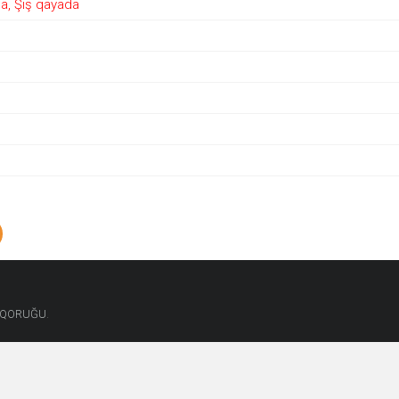
da, Şiş qayada
.
T QORUĞU