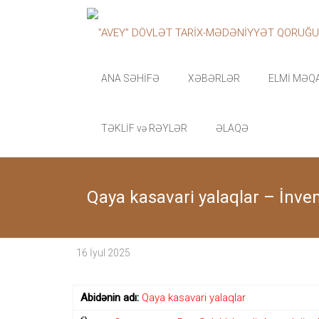
Skip
”AVEY”
to
content
DÖVLƏT
TARİX-
ANA SƏHİFƏ
XƏBƏRLƏR
ELMİ MƏQ
MƏDƏNİYYƏT
TƏKLİF və RƏYLƏR
ƏLAQƏ
QORUĞU
“Avey”
Dövlət
Qaya kasavari yalaqlar – İnve
Tarix-
Mədəniyyət
qoruğu
zəngin
16 İyul 2025
tarixi
memarlıq
və
Abidənin
adı:
Qaya kasavari yalaqlar
arxeoloji
abidələr