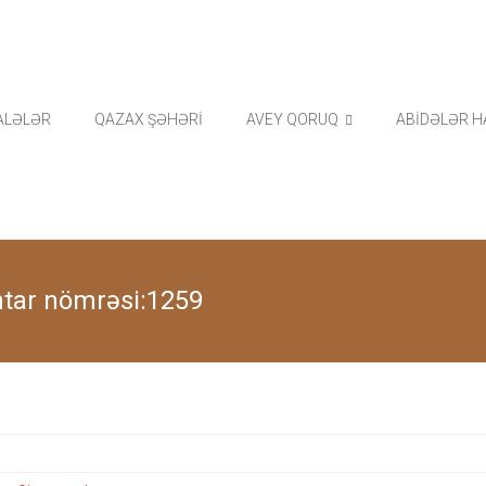
ALƏLƏR
QAZAX ŞƏHƏRİ
AVEY QORUQ
ABİDƏLƏR H
ntar nömrəsi:1259