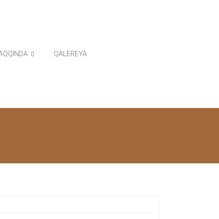
AQQINDA
QALEREYA