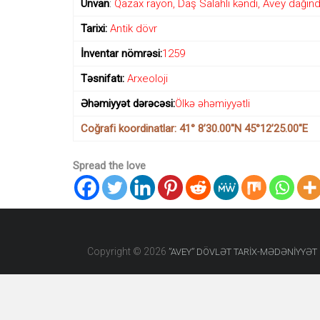
Ünvan
:
Qazax rayon, Daş Salahlı kəndi, Avey dağın
diyarı
kimi
Tarixi:
Antik dövr
ən
qədim
İnventar nömrəsi:
1259
daş
dövrünün
Təsnifatı:
Arxeoloji
yadigarı
olan
Əhəmiyyət dərəcəsi:
Ölkə əhəmiyyətli
“Avey”
Coğrafi koordinatlar: 41° 8’30.00″N 45°12’25.00″E
məbədinin
adı
ilə
Spread the love
adlandırılıb.
Copyright © 2026
”AVEY” DÖVLƏT TARİX-MƏDƏNİYYƏ