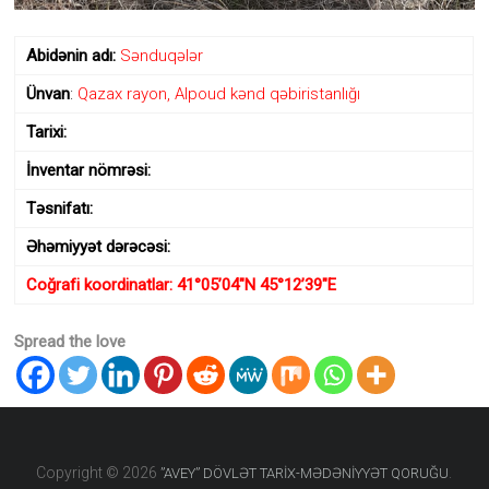
diyarı
kimi
ən
Abidənin
adı:
Sənduqələr
qədim
Ünvan
:
Qazax rayon, Alpoud kənd qəbiristanlığı
daş
dövrünün
Tarixi:
yadigarı
olan
İnventar nömrəsi:
“Avey”
məbədinin
Təsnifatı:
adı
ilə
Əhəmiyyət dərəcəsi:
adlandırılıb.
Coğrafi koordinatlar: 41°05’04″N 45°12’39″E
Spread the love
Copyright © 2026
.
”AVEY” DÖVLƏT TARİX-MƏDƏNİYYƏT QORUĞU