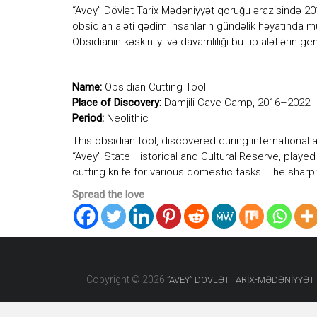
diyarı
“Avey” Dövlət Tarix-Mədəniyyət qoruğu ərazisində 20
kimi
obsidian aləti qədim insanların gündəlik həyatında mühü
ən
Obsidianın kəskinliyi və davamlılığı bu tip alətlərin 
qədim
daş
dövrünün
Name:
Obsidian Cutting Tool
yadigarı
olan
Place of Discovery:
Damjili Cave Camp, 2016–2022
“Avey”
Period:
Neolithic
məbədinin
This obsidian tool, discovered during internationa
adı
ilə
“Avey” State Historical and Cultural Reserve, played
adlandırılıb.
cutting knife for various domestic tasks. The sharp
Spread the love
Copyright © 2026
”AVEY” DÖVLƏT TARİX-MƏDƏNİYYƏ