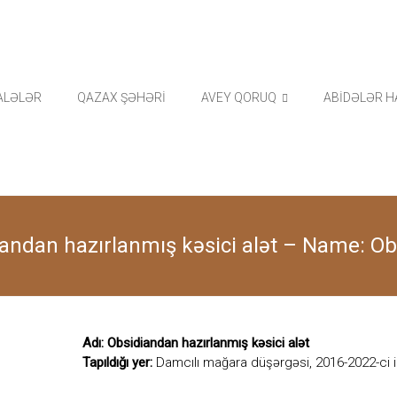
ALƏLƏR
QAZAX ŞƏHƏRİ
AVEY QORUQ
ABİDƏLƏR H
diandan hazırlanmış kəsici alət – Name: Ob
Adı: Obsidiandan hazırlanmış kəsici alət
Tapıldığı yer:
Damcılı mağara düşərgəsi, 2016-2022-ci il