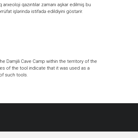
 arxeoloji qazıntılar zamanı aşkar edilmiş bu
üfat işlərində istifadə edildiyini göstərir.
e Damjili Cave Camp within the territory of the
es of the tool indicate that it was used as a
of such tools.