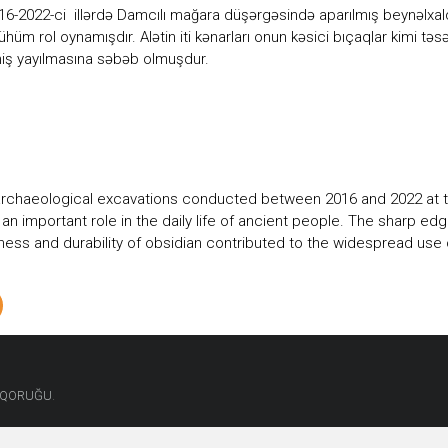
16-2022-ci illərdə Damcılı mağara düşərgəsində aparılmış beynəlxalq
m rol oynamışdır. Alətin iti kənarları onun kəsici bıçaqlar kimi təsərr
geniş yayılmasına səbəb olmuşdur.
l archaeological excavations conducted between 2016 and 2022 at th
 an important role in the daily life of ancient people. The sharp edg
ness and durability of obsidian contributed to the widespread use 
.
T QORUĞU