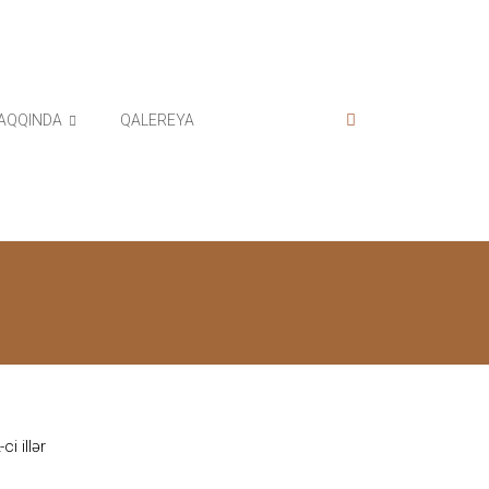
AQQINDA
QALEREYA
i illər