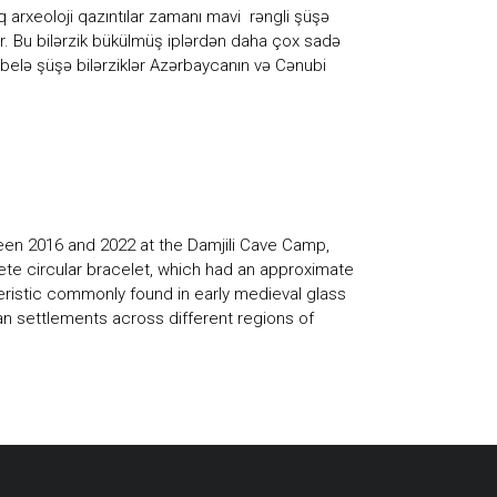
 arxeoloji qazıntılar zamanı mavi rəngli şüşə
dır. Bu bilərzik bükülmüş iplərdən daha çox sadə
k belə şüşə bilərziklər Azərbaycanın və Cənubi
een 2016 and 2022 at the Damjili Cave Camp,
plete circular bracelet, which had an approximate
eristic commonly found in early medieval glass
ban settlements across different regions of