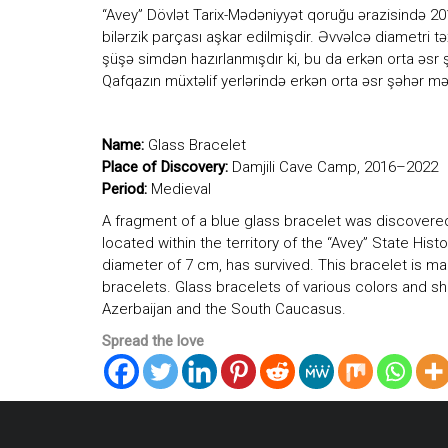
diyarı
“Avey” Dövlət Tarix-Mədəniyyət qoruğu ərazisində 20
kimi
bilərzik parçası aşkar edilmişdir. Əvvəlcə diametri t
ən
şüşə simdən hazırlanmışdır ki, bu da erkən orta əsr ş
qədim
Qafqazın müxtəlif yerlərində erkən orta əsr şəhər mə
daş
dövrünün
yadigarı
olan
Name:
Glass Bracelet
“Avey”
Place of Discovery:
Damjili Cave Camp, 2016–2022
məbədinin
Period:
Medieval
adı
ilə
A fragment of a blue glass bracelet was discovere
adlandırılıb.
located within the territory of the “Avey” State His
diameter of 7 cm, has survived. This bracelet is m
bracelets. Glass bracelets of various colors and sh
Azerbaijan and the South Caucasus.
Spread the love