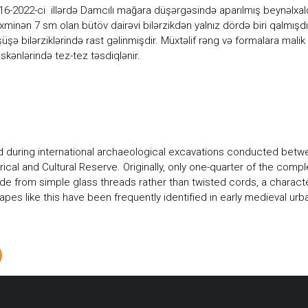
16-2022-ci illərdə Damcılı mağara düşərgəsində aparılmış beynəlxalq
əxminən 7 sm olan bütöv dairəvi bilərzikdən yalnız dördə biri qalmış
üşə bilərziklərində rast gəlinmişdir. Müxtəlif rəng və formalara mali
skənlərində tez-tez təsdiqlənir.
d during international archaeological excavations conducted betw
torical and Cultural Reserve. Originally, only one-quarter of the com
ade from simple glass threads rather than twisted cords, a charact
apes like this have been frequently identified in early medieval ur