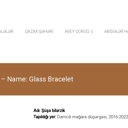
ALƏLƏR
QAZAX ŞƏHƏRİ
AVEY QORUQ
ABİDƏLƏR H
ik – Name: Glass Bracelet
Adı: Şüşə bilərzik
Tapıldığı yer:
Damcılı mağara düşərgəsi, 2016-2022-c