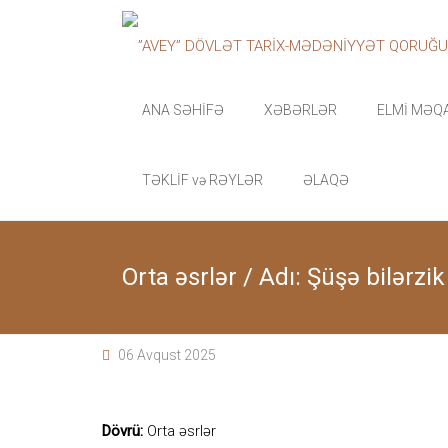
Skip
”AVEY”
to
content
DÖVLƏT
TARİX-
ANA SƏHİFƏ
XƏBƏRLƏR
ELMİ MƏQ
MƏDƏNİYYƏT
TƏKLİF və RƏYLƏR
ƏLAQƏ
QORUĞU
“Avey”
Dövlət
Orta əsrlər / Adı: Şüşə bilərz
Tarix-
Mədəniyyət
qoruğu
zəngin
06 Avqust 2025
tarixi
memarlıq
və
arxeoloji
Dövrü:
Orta əsrlər
abidələr