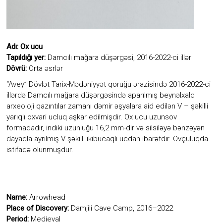
diyarı
kimi
ən
qədim
daş
Adı: Ox ucu
dövrünün
Tapıldığı yer:
Damcılı mağara düşərgəsi, 2016-2022-ci illər
yadigarı
Dövrü:
Orta əsrlər
olan
“Avey”
“Avey” Dövlət Tarix-Mədəniyyət qoruğu ərazisində 2016-2022-ci
məbədinin
illərdə Damcılı mağara düşərgəsində aparılmış beynəlxalq
adı
arxeoloji qazıntılar zamanı dəmir əşyalara aid edilən V – şəkilli
ilə
yarıqlı oxvari ucluq aşkar edilmişdir. Ox ucu uzunsov
adlandırılıb.
formadadır, indiki uzunluğu 16,2 mm-dir və silsiləyə bənzəyən
dayaqla ayrılmış V-şəkilli ikibucaqlı ucdan ibarətdir. Ovçuluqda
istifadə olunmuşdur.
Name:
Arrowhead
Place of Discovery:
Damjili Cave Camp, 2016–2022
Period:
Medieval