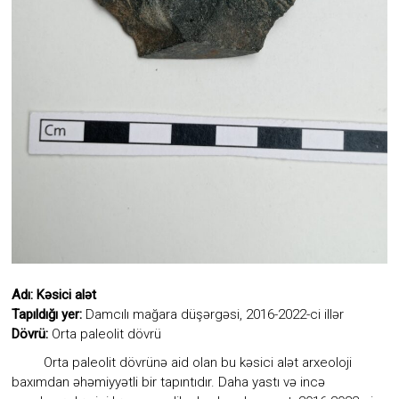
diyarı
kimi
ən
qədim
daş
dövrünün
yadigarı
olan
“Avey”
məbədinin
adı
ilə
adlandırılıb.
Adı: Kəsici alət
Tapıldığı yer:
Damcılı mağara düşərgəsi, 2016-2022-ci illər
Dövrü:
Orta paleolit dövrü
Orta paleolit dövrünə aid olan bu kəsici alət arxeoloji
baxımdan əhəmiyyətli bir tapıntıdır. Daha yastı və incə