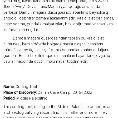
yonulmuş, kəsici kənara malik olan bu eksponat, 2016-2022-ci
illərdə “Avey” Dövlət Tarix-Mədəniyyət qoruğu ərazisində
yerləşən Damcılı mağara düşərgəsində aparılmış beynəlxalq
arxeoloji qazıntılar zamanı aşkarlanmışdır. Kəsici alət dəri emalı,
ağac yonma, gündəlik məişət işləri, bitki doğramaq vasitəsi kimi
istifadə olunmuşdur.
Damcılı mağara düşərgəsindən tapılan bu kəsici alət
nümunəsi, həmin dövrdə bölgədə məskunlaşan insanların
müdafiə və ov üçün inkişaf etmiş bacarıqlara sahib olduğunu
göstərir. Bu tip tapıntılar, qədim insanların həyat tərzi, ovçuluq
üsulları haqqında dəyərli məlumatlar təqdim edir.
Name:
Cutting Tool
Place of Discovery:
Damjili Cave Camp, 2016–2022
Period:
Middle Paleolithic
This cutting tool, dating to the Middle Paleolithic period, is an
archaeologically significant find. It is flatter and more finely