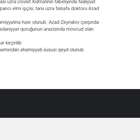
ası üzrə Dövlət Xidmətinin tabeliyində fəaliyyət
ıcı elmi işçisi, tarix üzrə fəlsəfə doktoru Azad
əhəmiyyətinə həsr olunub. Azad Zeynalov çıxışında
x-Mədəniyyət qoruğunun ərazisində mövcud olan
r keçirilib.
i baxımından əhəmiyyəti xüsusi qeyd olunub.