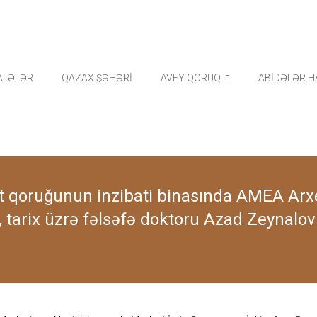
ALƏLƏR
QAZAX ŞƏHƏRİ
AVEY QORUQ
ABİDƏLƏR H
ət qoruğunun inzibati binasında AMEA Arx
i, tarix üzrə fəlsəfə doktoru Azad Zeynalov