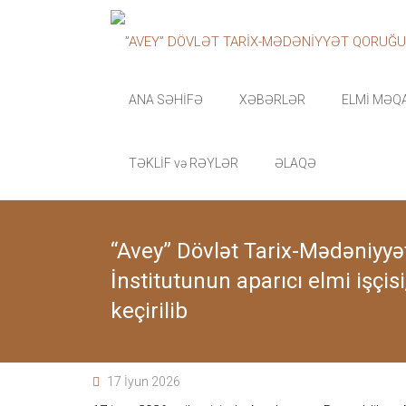
Skip
”AVEY”
to
content
DÖVLƏT
TARİX-
ANA SƏHİFƏ
XƏBƏRLƏR
ELMİ MƏQ
MƏDƏNİYYƏT
TƏKLİF və RƏYLƏR
ƏLAQƏ
QORUĞU
“Avey”
Dövlət
“Avey” Dövlət Tarix-Mədəniyy
Tarix-
İnstitutunun aparıcı elmi işçis
Mədəniyyət
qoruğu
keçirilib
zəngin
tarixi
memarlıq
və
arxeoloji
17 İyun 2026
abidələr