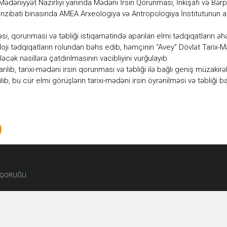
Mədəniyyət Nazirliyi yanında Mədəni İrsin Qorunması, İnkişafı və Bərp
zibati binasında AMEA Arxeologiya və Antropologiya İnstitutunun apar
məsi, qorunması və təbliği istiqamətində aparılan elmi tədqiqatların 
loji tədqiqatların rolundan bəhs edib, həmçinin “Avey” Dövlət Tari
ləcək nəsillərə çatdırılmasının vacibliyini vurğulayıb.
ıb, tarixi-mədəni irsin qorunması və təbliği ilə bağlı geniş müzakirələ
ılıb, bu cür elmi görüşlərin tarixi-mədəni irsin öyrənilməsi və təbliğ
.
T QORUĞU