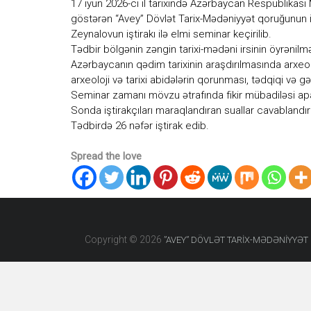
17 iyun 2026-cı il tarixində Azərbaycan Respublikası 
diyarı
göstərən “Avey” Dövlət Tarix-Mədəniyyət qoruğunun in
kimi
Zeynalovun iştirakı ilə elmi seminar keçirilib.
ən
qədim
Tədbir bölgənin zəngin tarixi-mədəni irsinin öyrənil
daş
Azərbaycanın qədim tarixinin araşdırılmasında arxeo
dövrünün
arxeoloji və tarixi abidələrin qorunması, tədqiqi və gə
yadigarı
Seminar zamanı mövzu ətrafında fikir mübadiləsi aparıl
olan
Sonda iştirakçıları maraqlandıran suallar cavablandır
“Avey”
Tədbirdə 26 nəfər iştirak edib.
məbədinin
adı
ilə
Spread the love
adlandırılıb.
Copyright © 2026
”AVEY” DÖVLƏT TARİX-MƏDƏNİYYƏ