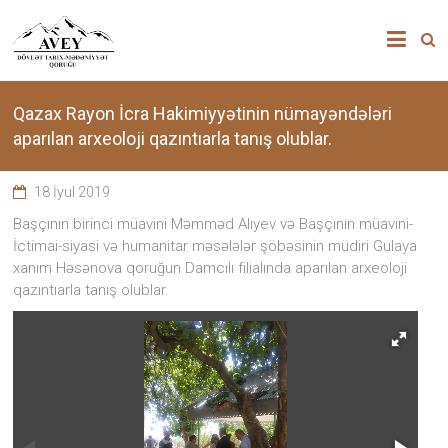
Skip
”AVEY”
to
content
DÖVLƏT
TARİX-
Qazax Rayon İcra Hakimiyyətinin nümayəndələri
aparılan arxeoloji qazıntıarla tanış olublar.
MƏDƏNİYYƏT
18 İyul 2019
QORUĞU
Başçının birinci müavini Məmməd Alıyev və Başçının müavini-
İctimai-siyasi və humanitar məsələlər şöbəsinin müdiri Gulaya
“Avey”
xanım Həsənova qoruğun Damcılı filialında aparılan arxeoloji
Dövlət
Tarix-
qazıntıarla tanış olublar.
Mədəniyyət
qoruğu
zəngin
tarixi
memarlıq
və
arxeoloji
abidələr